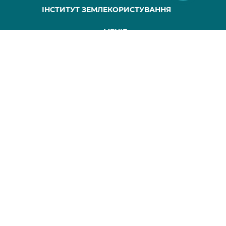
ІНСТИТУТ ЗЕМЛЕКОРИСТУВАННЯ
МЕНЮ
ГОЛОВНА
ПРО НАС
ПРОЕКТИ
ПУБЛІКАЦІЇ
МАПА САЙТУ
КОНТАКТИ
Всі права захищені, будь-яке копіювання повинно супроводжуватися
Сайт розроблений webworks.com.ua
+38 (050) 311-36-67,
+38 (097) 280-66-68