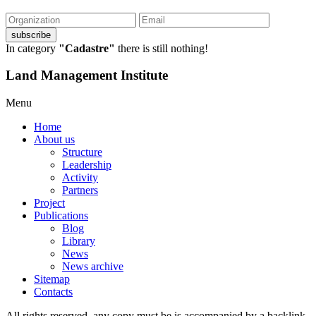
subscribe
In category
"Cadastre"
there is still nothing!
Land Management Institute
Menu
Home
About us
Structure
Leadership
Activity
Partners
Project
Publications
Blog
Library
News
News archive
Sitemap
Contacts
All rights reserved, any copy must be is accompanied by a backlink.