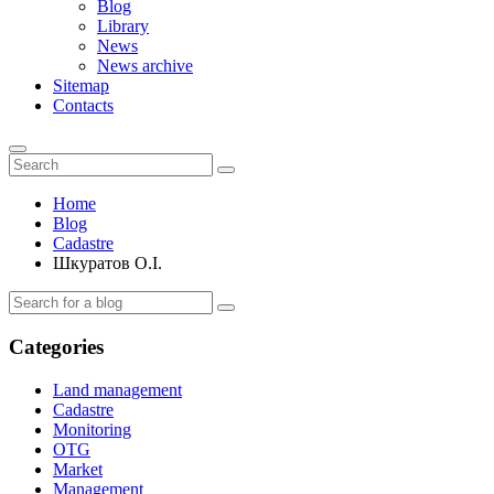
Blog
Library
News
News archive
Sitemap
Contacts
Home
Blog
Cadastre
Шкуратов О.І.
Categories
Land management
Cadastre
Monitoring
OTG
Market
Management