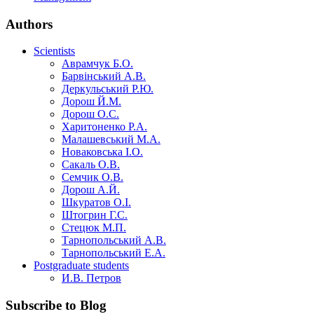
Authors
Scientists
Аврамчук Б.О.
Барвінський А.В.
Деркульський Р.Ю.
Дорош Й.М.
Дорош О.С.
Харитоненко Р.А.
Малашевський М.А.
Новаковська І.О.
Сакаль О.В.
Семчик О.В.
Дорош А.Й.
Шкуратов О.І.
Штогрин Г.С.
Стецюк М.П.
Тарнопольський А.В.
Тарнопольський Е.А.
Postgraduate students
И.В. Петров
Subscribe to Blog