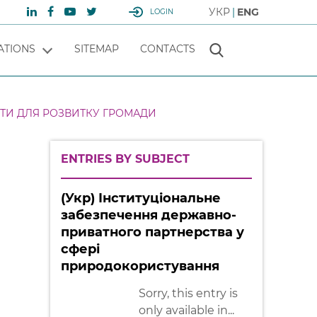
УКР
ENG
LOGIN
ATIONS
SITEMAP
CONTACTS
ЕТИ ДЛЯ РОЗВИТКУ ГРОМАДИ
ENTRIES BY SUBJECT
(Укр) Інституціональне
забезпечення державно-
приватного партнерства у
сфері
природокористування
Sorry, this entry is
only available in...