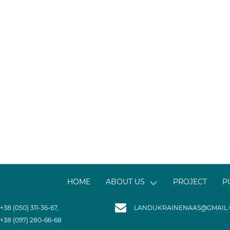
HOME
ABOUT US
PROJECT
P
+38 (050) 311-36-67,
LANDUKRAINENAAS@GMAIL
+38 (097) 280-66-68