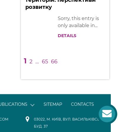
територій: перспективи
розвитку
Sorry, this entry is
only available in...
DETAILS
1
2
...
65
66
UBLICATIONS
SITEMAP
CONTACTS
.COM
03022, М. КИЇВ, ВУЛ. ВАСИЛЬКІВСЬКА,
БУД. 37