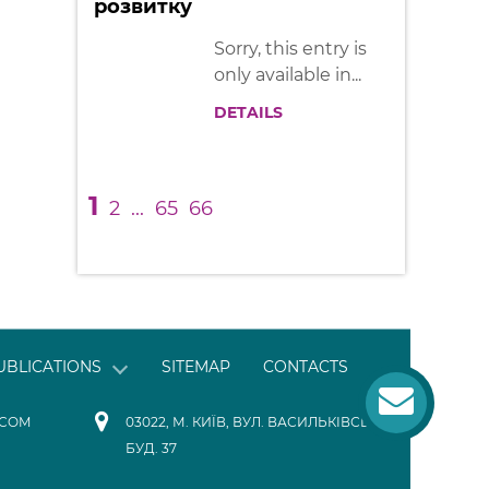
розвитку
Sorry, this entry is
only available in...
DETAILS
1
2
...
65
66
UBLICATIONS
SITEMAP
CONTACTS
.COM
03022, М. КИЇВ, ВУЛ. ВАСИЛЬКІВСЬКА,
БУД. 37