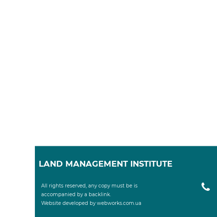
LAND MANAGEMENT INSTITUTE
All rights reserved, any copy must be is
Website developed by webworks.com.ua