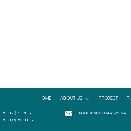
HOME
ABOUT US
PROJECT
P
+38 (050) 311-36-67,
LANDUKRAINENAAS@GMAIL
+38 (097) 280-66-68