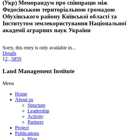
(Укр) Меморандум про співпрацю між
Федосівською територіальною громадою
Обухівського району Київської області та
Інститутом землекористування Національної
академії аграрних наук України
Sorry, this entry is only available in...
Details
1
2
...
58
59
Land Management Institute
Menu
Home
About us
Structure
Leadership
Activity
Partners
Project
Publications
Blog