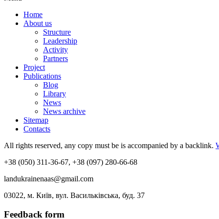
Home
About us
Structure
Leadership
Activity
Partners
Project
Publications
Blog
Library
News
News archive
Sitemap
Contacts
All rights reserved, any copy must be is accompanied by a backlink.
+38 (050) 311-36-67, +38 (097) 280-66-68
landukrainenaas@gmail.com
03022, м. Київ, вул. Васильківська, буд. 37
Feedback form