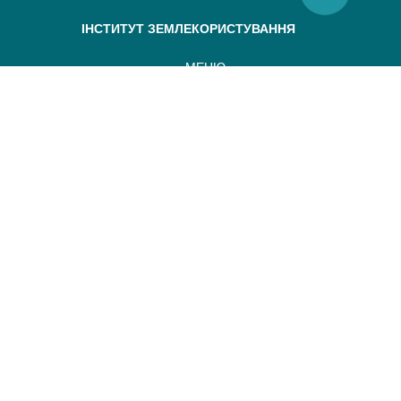
ІНСТИТУТ ЗЕМЛЕКОРИСТУВАННЯ
МЕНЮ
ГОЛОВНА
ПРО НАС
ПРОЕКТИ
ПУБЛІКАЦІЇ
МАПА САЙТУ
КОНТАКТИ
Всі права захищені, будь-яке копіювання повинно супроводжуватися зворотнім
Сайт розроблений webworks.com.ua
+38 (050) 311-36-67,
+38 (097) 280-66-68