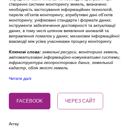
створенні системи моніторингу земель, визначено:
необхідність застосування інформаційних технологій,
перелік об’єктів моніторингу; атрибутивні дані об’єктів
моніторингу; уніфіковані стандарти і формати даних;
інструменти забезпечення достовірності та актуалізації
даних, в тому числі шляхом виявлення аномалій та
виправлення помилок у даних; механізми інформаційної
взаємодії між усіма учасниками процесу моніторингу.
Ключові слова:
земельні ресурси, моніторинг земель,
автоматизовані інформаційно-комунікативні системи,
інфраструктура геопросторових даних, земельний
кадастр, облік якості земель.
Читати далі
FACEBOOK
ЧЕРЕЗ САЙТ
Array