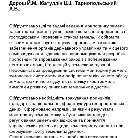
Дорош Й.М., Ібатуллін Ш.І., Тарнопольський
А.В..
Обґрунтовано цілі та задачі ведення моніторингу земель
та контролю якості ґрунтів, включаючи спостереження за
господарським і правовим станом земель, їх обігом та
якісним станом ґрунтів, оцінку і прогноз змін з метою
забезпечення органів державного управління та місцевого
самоврядування відповідною інформацією для розробки
пропозицій та впровадження заходів з попередження
негативних явищ і тенденцій у землекористуванні.
Необхідність запровадження системи моніторингу земель
зумовлено: систематичним погіршенням кількісного обліку
земель, фактичною відсутністю обліку якості земель,
вимогами розвитку ринкових земельних відносин.
Обґрунтовано необхідність врахування принципів і
стандартів національної інфраструктури геопросторових
даних. Сформовано напрями, за якими результати
моніторингу земель можуть бути використані для
регулювання земельних відносин та прийняття
управлінських рішень в щодо землекористування та при
формуванні обігу земельних ділянок.
Серед ключових питань, які необхідно врахувати при