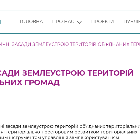
ГОЛОВНА
ПРО НАС
ПРОЕКТИ
ПУБЛІК
Я
ЧНІ ЗАСАДИ ЗЕМЛЕУСТРОЮ ТЕРИТОРІЙ ОБ’ЄДНАНИХ ТЕ
САДИ ЗЕМЛЕУСТРОЮ ТЕРИТОРІЙ
ЛЬНИХ ГРОМАД
чні засади землеустрою територій об’єднаних територіальн
нні територіально-просторовим розвитком територіальних
ивим інструментом управління землекористуванням