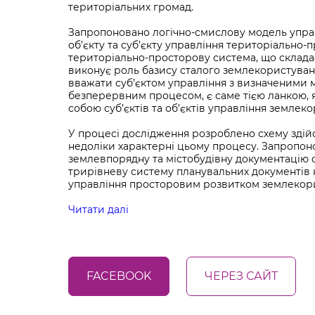
територіальних громад.
Запропоновано логічно-смислову модель упра
об’єкту та суб’єкту управління територіально
територіально-просторову система, що складаєт
виконує роль базису сталого землекористува
вважати суб’єктом управління з визначеними м
безперервним процесом, є саме тією ланкою, я
собою суб’єктів та об’єктів управління землек
У процесі дослідження розроблено схему зді
недоліки характерні цьому процесу. Запропонов
землевпорядну та містобудівну документацію 
трирівневу систему планувальних документів 
управління просторовим розвитком землекор
Читати далі
FACEBOOK
ЧЕРЕЗ САЙТ