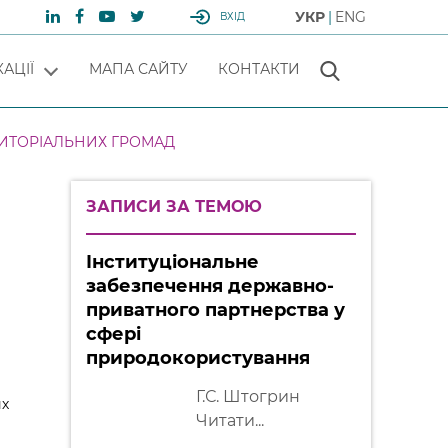
УКР
ENG
ВХІД
АЦІЇ
МАПА САЙТУ
КОНТАКТИ
РИТОРІАЛЬНИХ ГРОМАД
ЗАПИСИ ЗА ТЕМОЮ
Інституціональне
забезпечення державно-
приватного партнерства у
сфері
природокористування
Г.С. Штогрин
их
Читати...