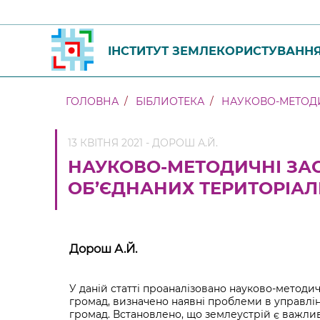
ІНСТИТУТ ЗЕМЛЕКОРИСТУВАНН
ГОЛОВНА
БІБЛИОТЕКА
НАУКОВО-МЕТОДИ
13 КВІТНЯ 2021 - ДОРОШ А.Й.
НАУКОВО-МЕТОДИЧНІ ЗА
ОБ’ЄДНАНИХ ТЕРИТОРІА
Дорош А.Й.
У даній статті проаналізовано науково-методи
громад, визначено наявні проблеми в управлі
громад. Встановлено, що землеустрій є важл