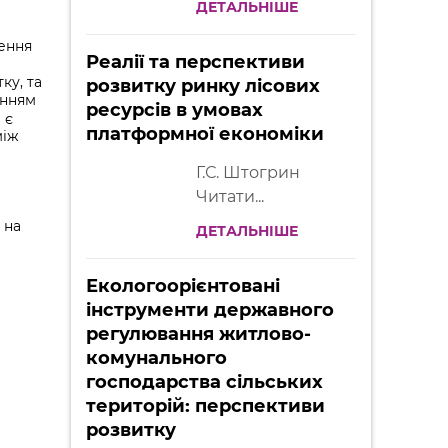
ДЕТАЛЬНІШЕ
ення
Реалії та перспективи
ку, та
розвитку ринку лісових
анням
ресурсів в умовах
 є
платформної економіки
між
Г.С. Штогрин
Читати...
 на
ДЕТАЛЬНІШЕ
Екологоорієнтовані
інструменти державного
регулювання житлово-
комунального
господарства сільських
територій: перспективи
розвитку