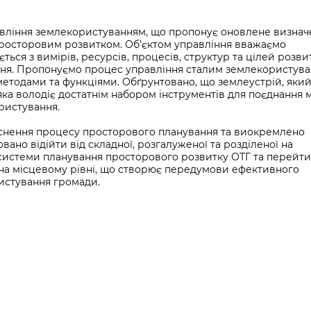
вління землекористуванням, що пропонує оновлене визнач
-просторовим розвитком. Об’єктом управління вважаємо
ься з вимірів, ресурсів, процесів, структур та цілей розвит
ння. Пропонуємо процес управління сталим землекористув
етодами та функціями. Обґрунтовано, що землеустрій, який
ка володіє достатнім набором інструментів для поєднання 
ористування.
йснення процесу просторового планування та виокремлено
ано відійти від складної, розгалуженої та розділеної на
системи планування просторового розвитку ОТГ та перейти
на місцевому рівні, що створює передумови ефективного
истування громади.