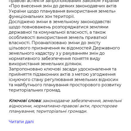
правові аспекти запропонованих Законом України
«Про внесення змін до деяких законодавчих актів
України щодо планування використання земель»
функціональних зон території.
Досліджено зміни в земельному законодавстві
щодо повноважень розпоряджатися землями
державної та комунальної власності, а також
особливості використання земель приватної
власності. Проаналізовано зміни до змісту
цільового призначення як відомостей Державного
земельного кадастру з у рахуванням змін до
нормативного забезпечення поняття виду
використання земельних ділянок.
Запропоновано ключові засади удосконалення та
прийняття підзаконних актів з метою узгодження
існуючого стану регулювання земельних відносин
та майбутнього планування просторового розвитку
територіальних громад.
Ключові слова:
законодавче забезпечення, земельні
відносини, нормативно-правові акти, просторове
планування, територіальні громади.
Читати далі