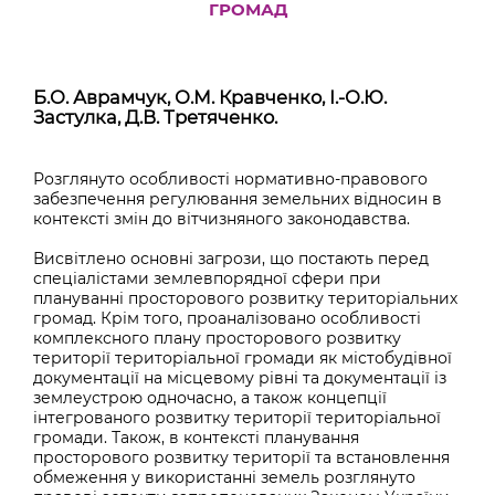
ГРОМАД
Б.О. Аврамчук, О.М. Кравченко, І.-О.Ю.
Застулка, Д.В. Третяченко.
Розглянуто особливості нормативно-правового
забезпечення регулювання земельних відносин в
контексті змін до вітчизняного законодавства.
Висвітлено основні загрози, що постають перед
спеціалістами землевпорядної сфери при
плануванні просторового розвитку територіальних
громад. Крім того, проаналізовано особливості
комплексного плану просторового розвитку
території територіальної громади як містобудівної
документації на місцевому рівні та документації із
землеустрою одночасно, а також концепції
інтегрованого розвитку території територіальної
громади. Також, в контексті планування
просторового розвитку території та встановлення
обмеження у використанні земель розглянуто