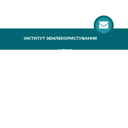
ІНСТИТУТ ЗЕМЛЕКОРИСТУВАННЯ
МЕНЮ
ГОЛОВНА
ПРО НАС
ПРОЕКТИ
ПУБЛІКАЦІЇ
МАПА САЙТУ
КОНТАКТИ
Всі права захищені, будь-яке копіювання повинно супроводжуватися