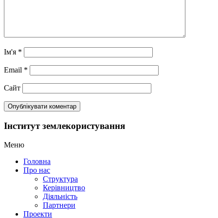
Ім'я
*
Email
*
Сайт
Інститут землекористування
Меню
Головна
Про нас
Структура
Керівництво
Діяльність
Партнери
Проекти