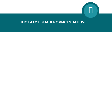
ІНСТИТУТ ЗЕМЛЕКОРИСТУВАННЯ
МЕНЮ
ГОЛОВНА
ПРО НАС
ПРОЕКТИ
ПУБЛІКАЦІЇ
МАПА САЙТУ
КОНТАКТИ
Всі права захищені, будь-яке копіювання повинно супроводжуватися
Сайт розроблений webworks.com.ua