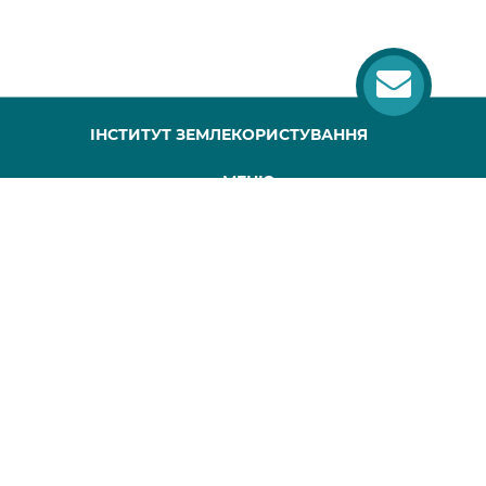
ІНСТИТУТ ЗЕМЛЕКОРИСТУВАННЯ
МЕНЮ
ГОЛОВНА
ПРО НАС
ПРОЕКТИ
ПУБЛІКАЦІЇ
МАПА САЙТУ
КОНТАКТИ
Всі права захищені, будь-яке копіювання повинно супроводжуватися