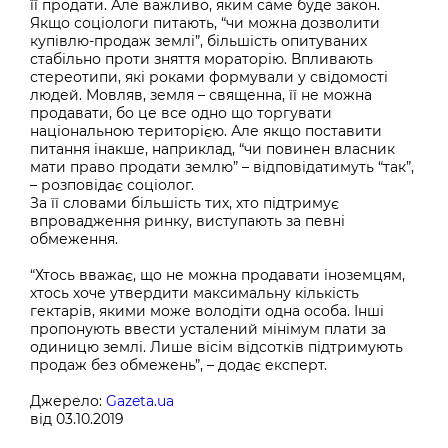
її продати. Але важливо, яким саме буде закон.
Якщо соціологи питають, “чи можна дозволити
купівлю-продаж землі”, більшість опитуваних
стабільно проти зняття мораторію. Впливають
стереотипи, які роками формували у свідомості
людей. Мовляв, земля – священна, її не можна
продавати, бо це все одно що торгувати
національною територією. Але якщо поставити
питання інакше, наприклад, “чи повинен власник
мати право продати землю” – відповідатимуть “так”,
– розповідає соціолог.
За її словами більшість тих, хто підтримує
впровадження ринку, виступають за певні
обмеження.
“Хтось вважає, що не можна продавати іноземцям,
хтось хоче утвердити максимальну кількість
гектарів, якими може володіти одна особа. Інші
пропонують ввести усталений мінімум плати за
одиницю землі. Лише вісім відсотків підтримують
продаж без обмежень”, – додає експерт.
Джерело:
Gazeta.ua
від 03.10.2019