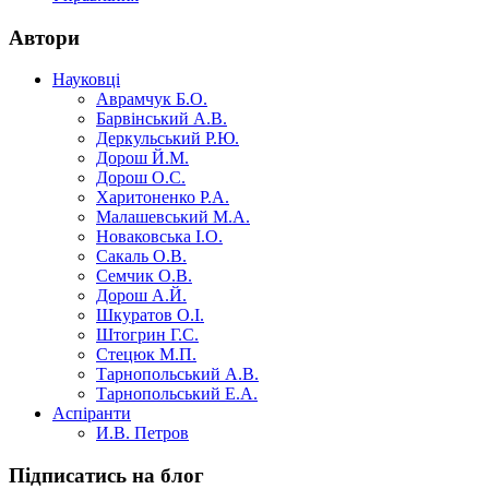
Автори
Науковці
Аврамчук Б.О.
Барвінський А.В.
Деркульський Р.Ю.
Дорош Й.М.
Дорош О.С.
Харитоненко Р.А.
Малашевський М.А.
Новаковська І.О.
Сакаль О.В.
Семчик О.В.
Дорош А.Й.
Шкуратов О.І.
Штогрин Г.С.
Стецюк М.П.
Тарнопольський А.В.
Тарнопольський Е.А.
Аспіранти
И.В. Петров
Підписатись на блог