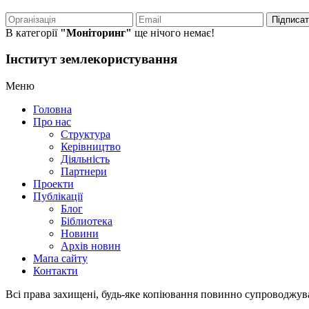
Підписа
В категорії
"Моніторинг"
ще нічого немає!
Інститут землекористування
Меню
Головна
Про нас
Структура
Керівництво
Діяльність
Партнери
Проекти
Публікації
Блог
Біблиотека
Новини
Архів новин
Мапа сайту
Контакти
Всі права захищені, будь-яке копіювання повинно супроводжу