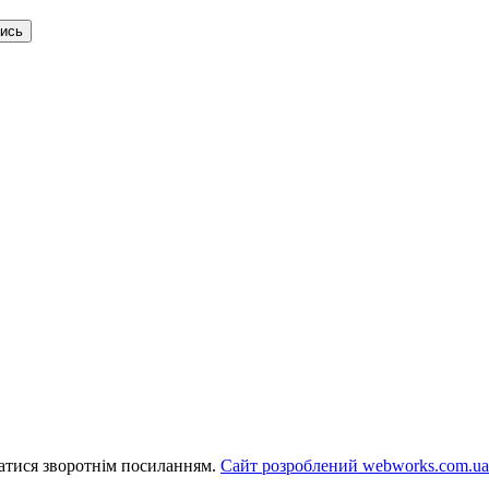
тись
ватися зворотнім посиланням.
Сайт розроблений webworks.com.ua