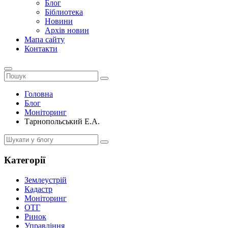
Блог
Біблиотека
Новини
Архів новин
Мапа сайту
Контакти
Головна
Блог
Моніторинг
Тарнопольський Е.А.
Категорії
Землеустрій
Кадастр
Моніторинг
ОТГ
Ринок
Управління