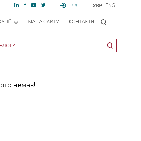
УКР
ENG
ВХІД
АЦІЇ
МАПА САЙТУ
КОНТАКТИ
ого немає!