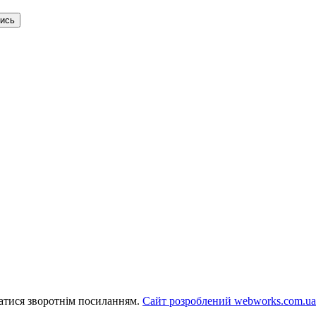
тись
ватися зворотнім посиланням.
Сайт розроблений webworks.com.ua