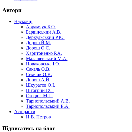
Автори
Науковці
Аврамчук Б.О.
Барвінський А.В.
Деркульський Р.Ю.
Дорош Й.М.
Дорош О.С.
Харитоненко Р.А.
Малашевський М.А.
Новаковська І.О.
Сакаль О.В.
Семчик О.В.
Дорош А.Й.
Шкуратов О.І.
Штогрин Г.С.
Стецюк М.П.
Тарнопольський А.В.
Тарнопольський Е.А.
Аспіранти
И.В. Петров
Підписатись на блог