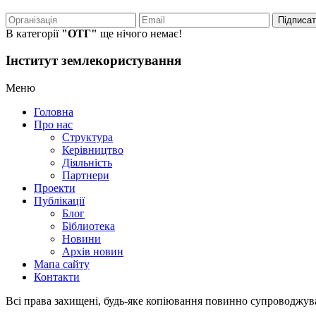
Підписа
В категорії
"ОТГ"
ще нічого немає!
Інститут землекористування
Меню
Головна
Про нас
Структура
Керівництво
Діяльність
Партнери
Проекти
Публікації
Блог
Біблиотека
Новини
Архів новин
Мапа сайту
Контакти
Всі права захищені, будь-яке копіювання повинно супроводжу