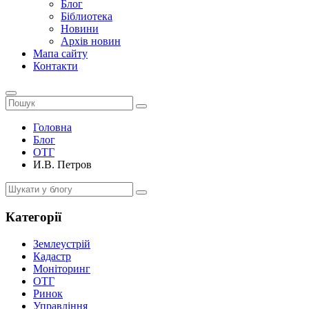
Блог
Біблиотека
Новини
Архів новин
Мапа сайту
Контакти
Головна
Блог
ОТГ
И.В. Петров
Категорії
Землеустрій
Кадастр
Моніторинг
ОТГ
Ринок
Управління