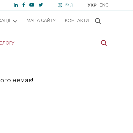
УКР
ENG
ВХІД
АЦІЇ
МАПА САЙТУ
КОНТАКТИ
ого немає!