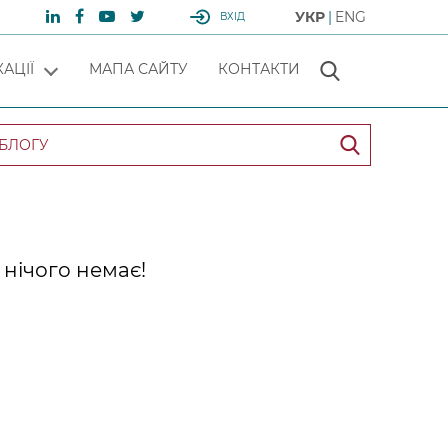
УКР
ENG
ВХІД
АЦІЇ
МАПА САЙТУ
КОНТАКТИ
нічого немає!