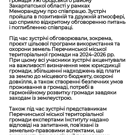
громади Ужгородського району
Закарпатської області у рамках
Меморандуму про співпрацю. Зустріч
пройшла в позитивній та дружній атмосфері,
що сприяло відкритому обговоренню питань
і поглибленню співпраці.
Під час зустрічі обговорювали, зокрема,
проєкт цільової програми використання та
охорони земель Перечинської міської
територіальної громади на 2024–2026 рр.
При цьому всі учасники зустрічі акцентували
на важливості визначення меж юрисдикції
громади, збільшенні надходжень від плати
за землю до місцевого бюджету, охороні
довкілля, а також створенні безпечних умов
проживання в громаді, потребі в
гармонійному розвитку громади завдяки
заходам із землеустрою.
Також під час зустрічі представникам
Перечинської міської територіальної
громади експертами Інституту надано
відповіді на запитання, пов’язані із
земельно-правовими аспектами, що