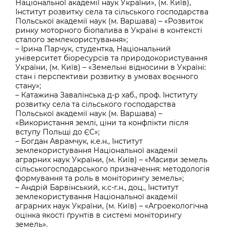
Національної академії наук України», (м. Київ),
Інститут розвитку села та сільського господарства
Польської академії наук (м. Варшава) – «Розвиток
ринку моторного біопалива в Україні в контексті
сталого землекористування»;
– Ірина Парчук, студентка, Національний
університет біоресурсів та природокористування
України, (м. Київ) – «Земельні відносини в Україні:
стан і перспективи розвитку в умовах воєнного
стану»;
– Катажина Завалінська д-р хаб., проф. Інституту
розвитку села та сільського господарства
Польської академії наук (м. Варшава) –
«Використання землі, ціни та конфлікти після
вступу Польщі до ЄС»;
– Богдан Аврамчук, к.е.н., Інститут
землекористування Національної академії
аграрних наук України, (м. Київ) – «Масиви земель
сільськогосподарського призначення: методологія
формування та роль в моніторингу земель»;
– Андрій Барвінський, к.с-г.н., доц., Інститут
землекористування Національної академії
аграрних наук України, (м. Київ) – «Агроекологічна
оцінка якості ґрунтів в системі моніторингу
земель».