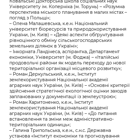
Ковальські Докторська школа соціальних наук
Університету ім. Коперніка (м. Торунь) – «Розумна
перспектива міського планування в малих містах –
погляд з Польщі»;
– Олена Малашевська, к.е.н. Національний
університет біоресурсів та природокористування
України, (м. Київ) – «Деякі аспекти обґрунтування
рівноцінного обміну сільськогосподарських
земельних ділянок в Україні»;
– Інкорната Ландінеса, аспірантка, Департамент
економіки, Університет (м. Фоджа) – «Італійські
продовольчі райони як модель переходу до нової
територіальної організації місцевого розвитку»;
– Роман Деркульський, к.е.н., Інститут
землекористування Національної академії
аграрних наук України, (м. Київ) – «Основні критерії
здійснення стратегічної екологічної оцінки заходів
запланованих у документації із землеустрою»;
– Роман Харитоненко, к.е.н., Інститут
землекористування Національної академії
аграрних наук України, (м. Київ) – «До питання
встановлення та зміни меж адміністративно-
територіальних одиниць»;
– Галина Трипольська, к.е.н., с.н.с. Державна
установа «Інститут економіки та прогнозування