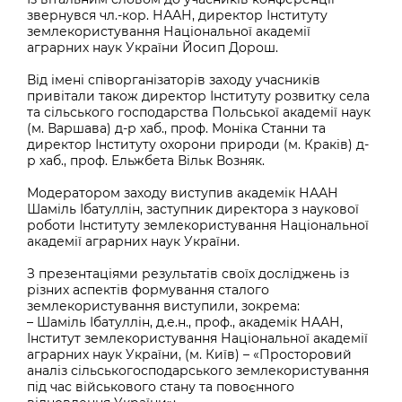
звернувся чл.-кор. НААН, директор Інституту
землекористування Національної академії
аграрних наук України Йосип Дорош.
Від імені співорганізаторів заходу учасників
привітали також директор Інституту розвитку села
та сільського господарства Польської академії наук
(м. Варшава) д-р хаб., проф. Моніка Станни та
директор Інституту охорони природи (м. Краків) д-
р хаб., проф. Ельжбета Вільк Возняк.
Модератором заходу виступив академік НААН
Шаміль Ібатуллін, заступник директора з наукової
роботи Інституту землекористування Національної
академії аграрних наук України.
З презентаціями результатів своїх досліджень із
різних аспектів формування сталого
землекористування виступили, зокрема:
– Шаміль Ібатуллін, д.е.н., проф., академік НААН,
Інститут землекористування Національної академії
аграрних наук України, (м. Київ) – «Просторовий
аналіз сільськогосподарського землекористування
під час військового стану та повоєнного