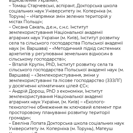
відновлення України»;
– Томаш Старчевські, аспірант, Докторська школа
соціальних наук Університету ім. Коперніка (м.
Торунь) – «Напрямки змін зелених територій у
містах Польщі»;
– Оксана Сакаль, д.е.н., с.н.с. Інститут
землекористування Національної академії
аграрних наук України (м. Київ), Інститут розвитку
села та сільського господарства Польської академії
наук (м. Варшава) – «Методичний підхід системних
архетипів у регулюванні земельних відносин в
сільському господарстві»;
– Віталій Крупін, PhD, Інститут розвитку села та
сільського господарства Польської академії наук (м.
Варшава) – «Землекористування, зміни у
землекористуванні та лісове господарство (ЗЗЗЛГ)
у досягненні кліматичних цілей ЄС»;
– Андрій Дорош, PhD з економіки, Інститут
землекористування Національної академії
аграрних наук України, (м. Київ) – «Еколого-
технологічні обмеження як ключовий елемент при
просторовому плануванні розвитку території
громади»;
– Евеліна Лопата Докторська школа соціальних наук
Університету ім. Коперніка (м. Торунь), Матеуш